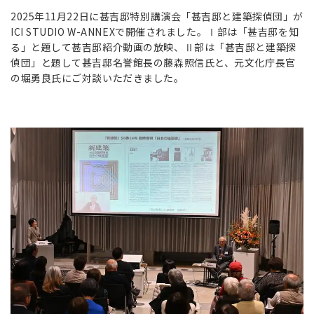
2025年11月22日に甚吉邸特別講演会「甚吉邸と建築探偵団」が
ICI STUDIO W-ANNEXで開催されました。Ⅰ部は「甚吉邸を知
る」と題して甚吉邸紹介動画の放映、Ⅱ部は「甚吉邸と建築探
偵団」と題して甚吉邸名誉館長の藤森照信氏と、元文化庁長官
の堀勇良氏にご対談いただきました。