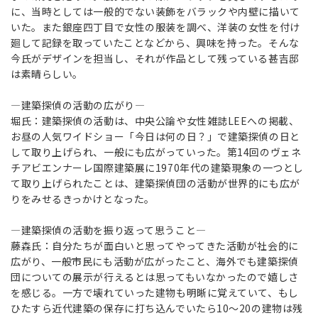
に、当時としては一般的でない装飾をバラックや内壁に描いて
いた。また銀座四丁目で女性の服装を調べ、洋装の女性を付け
廻して記録を取っていたことなどから、興味を持った。そんな
今氏がデザインを担当し、それが作品として残っている甚吉邸
は素晴らしい。
―建築探偵の活動の広がり―
堀氏：建築探偵の活動は、中央公論や女性雑誌LEEへの掲載、
お昼の人気ワイドショー「今日は何の日？」で建築探偵の日と
して取り上げられ、一般にも広がっていった。第14回のヴェネ
チアビエンナーレ国際建築展に1970年代の建築現象の一つとし
て取り上げられたことは、建築探偵団の活動が世界的にも広が
りをみせるきっかけとなった。
―建築探偵の活動を振り返って思うこと―
藤森氏：自分たちが面白いと思ってやってきた活動が社会的に
広がり、一般市民にも活動が広がったこと、海外でも建築探偵
団についての展示が行えるとは思ってもいなかったので嬉しさ
を感じる。一方で壊れていった建物も明晰に覚えていて、もし
ひたすら近代建築の保存に打ち込んでいたら10～20の建物は残