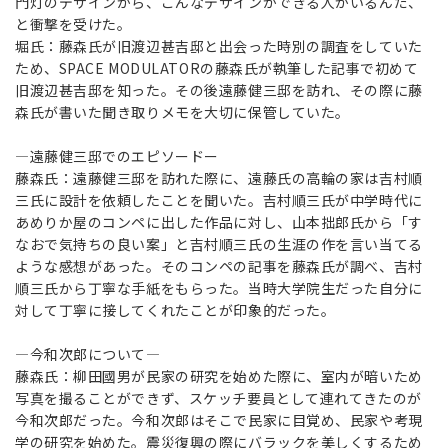
門灯のデザインから、こんなデザインができる人がいるんだ、
と衝撃を受けた。
堀氏：藤森氏が旧渡辺甚吉邸と出会った時別の調査をしていた
ため、SPACE MODULATORの藤森氏が執筆した記事で初めて
旧渡辺甚吉邸を知った。その後遠藤健三邸を訪れ、その際に藤
森氏が書いた聞き取りメモを大切に保管していた。
―遠藤健三邸でのエピソードー
藤森氏：遠藤健三邸を訪れた際に、遠藤氏の高輪の家は吉村順
三氏に設計を依頼したことを聞いた。吉村順三氏が中学時代に
あめりか屋のコンペに出した作品に対し、山本拙郎氏から「す
なおで気持ちの良い案」と吉村順三氏の生涯の作を言い当てる
ような感想があった。そのコンペの記事を藤森氏が調べ、吉村
順三氏から丁寧な手紙をもらった。当時大学院生だった自分に
対して丁寧に接してくれたことが印象的だった。
―今和次郎について―
藤森氏：柳田國男が民家の研究を始めた際に、室内が暗いため
写真を撮ることができず、スケッチ要員として連れてきたのが
今和次郎だった。今和次郎はそこで民家に目覚め、民家や考現
学の研究を始めた。震災復興の際にバラックを美しくするため