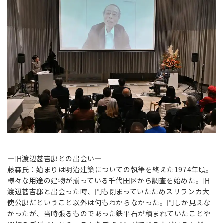
―旧渡辺甚吉邸との出会い―
藤森氏：始まりは明治建築についての執筆を終えた1974年頃。
様々な用途の建物が揃っている千代田区から調査を始めた。旧
渡辺甚吉邸と出会った時、門も閉まっていたためスリランカ大
使公邸だということ以外は何もわからなかった。門しか見えな
かったが、当時張るものであった鉄平石が積まれていたことや